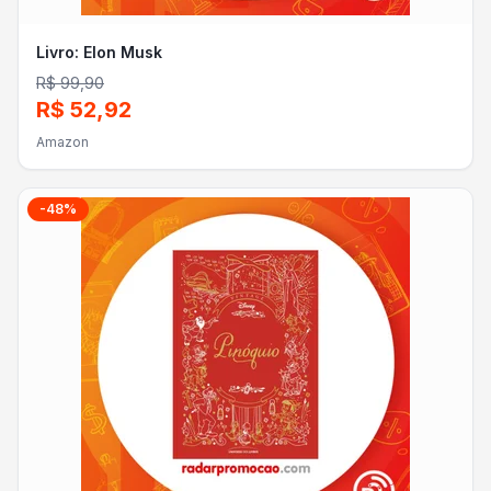
Livro: Elon Musk
R$ 99,90
R$ 52,92
Amazon
-
48
%