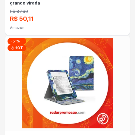
grande virada
R$ 87,90
R$ 50,11
Amazon
-
51
%
HOT