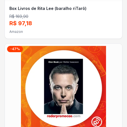
Box Livros de Rita Lee (baralho riTarô)
R$ 169,90
R$ 97,18
Amazon
-
47
%