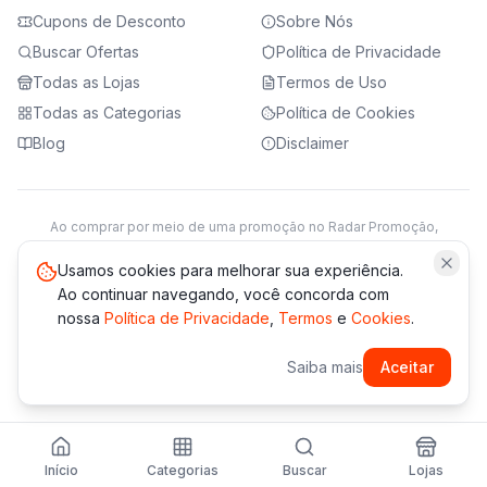
Cupons de Desconto
Sobre Nós
Buscar Ofertas
Política de Privacidade
Todas as Lojas
Termos de Uso
Todas as Categorias
Política de Cookies
Blog
Disclaimer
Ao comprar por meio de uma promoção no Radar Promoção,
podemos receber da loja parceira uma comissão sobre a venda.
Saiba mais
Usamos cookies para melhorar sua experiência.
Ao continuar navegando, você concorda com
nossa
Política de Privacidade
,
Termos
e
Cookies
.
© 2021 -
2026
Radar Promoção. Todos os direitos reservados.
Saiba mais
Aceitar
*Os preços e disponibilidade podem variar. Verifique sempre
no site da loja.
Desenvolvido com amor 💜 pela
Agência Vallades
Início
Categorias
Buscar
Lojas