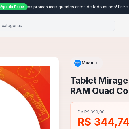
As promos mais quentes antes de todo mundo! Entre
App do Radar
Magalu
Tablet Mirage
RAM Quad Cor
De
R$ 399,00
R$ 344,7