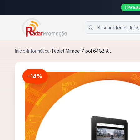
Whats
Início
/
Informática
/
Tablet Mirage 7 pol 64GB Android 13 4GB RAM Quad Core Wi-fi
-
14
%