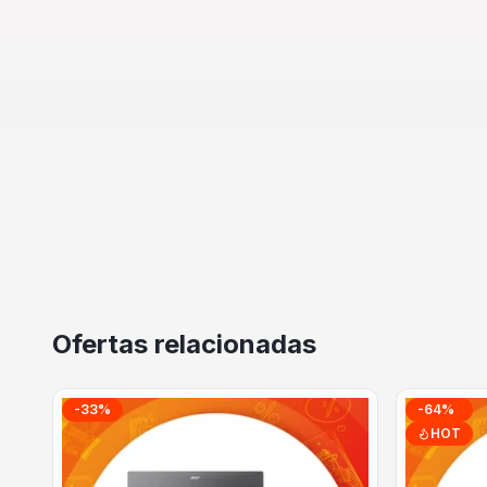
Ofertas relacionadas
-
33
%
-
64
%
HOT