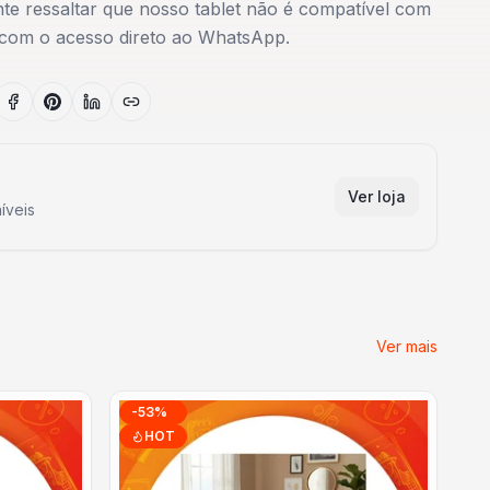
nte ressaltar que nosso tablet não é compatível com
 com o acesso direto ao WhatsApp.
Ver loja
íveis
Ver mais
-
53
%
HOT