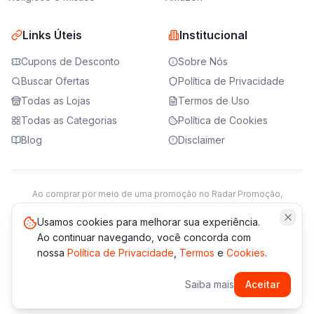
Links Úteis
Institucional
Cupons de Desconto
Sobre Nós
Buscar Ofertas
Política de Privacidade
Todas as Lojas
Termos de Uso
Todas as Categorias
Política de Cookies
Blog
Disclaimer
Ao comprar por meio de uma promoção no Radar Promoção,
podemos receber da loja parceira uma comissão sobre a venda.
Saiba mais
Usamos cookies para melhorar sua experiência.
Ao continuar navegando, você concorda com
nossa
Política de Privacidade
,
Termos
e
Cookies
.
© 2021 -
2026
Radar Promoção. Todos os direitos reservados.
Saiba mais
Aceitar
*Os preços e disponibilidade podem variar. Verifique sempre
no site da loja.