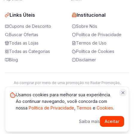
Links Úteis
Institucional
Cupons de Desconto
Sobre Nós
Buscar Ofertas
Política de Privacidade
Todas as Lojas
Termos de Uso
Todas as Categorias
Política de Cookies
Blog
Disclaimer
Ao comprar por meio de uma promoção no Radar Promoção,
podemos receber da loja parceira uma comissão sobre a venda.
Saiba mais
Usamos cookies para melhorar sua experiência.
Ao continuar navegando, você concorda com
nossa
Política de Privacidade
,
Termos
e
Cookies
.
© 2021 -
2026
Radar Promoção. Todos os direitos reservados.
Saiba mais
Aceitar
*Os preços e disponibilidade podem variar. Verifique sempre
no site da loja.