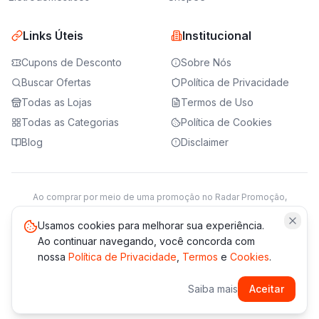
Links Úteis
Institucional
Cupons de Desconto
Sobre Nós
Buscar Ofertas
Política de Privacidade
Todas as Lojas
Termos de Uso
Todas as Categorias
Política de Cookies
Blog
Disclaimer
Ao comprar por meio de uma promoção no Radar Promoção,
podemos receber da loja parceira uma comissão sobre a venda.
Saiba mais
Usamos cookies para melhorar sua experiência.
Ao continuar navegando, você concorda com
nossa
Política de Privacidade
,
Termos
e
Cookies
.
© 2021 -
2026
Radar Promoção. Todos os direitos reservados.
Saiba mais
Aceitar
*Os preços e disponibilidade podem variar. Verifique sempre
no site da loja.