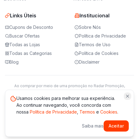
Links Úteis
Institucional
Cupons de Desconto
Sobre Nós
Buscar Ofertas
Política de Privacidade
Todas as Lojas
Termos de Uso
Todas as Categorias
Política de Cookies
Blog
Disclaimer
Ao comprar por meio de uma promoção no Radar Promoção,
podemos receber da loja parceira uma comissão sobre a venda.
Saiba mais
Usamos cookies para melhorar sua experiência.
Ao continuar navegando, você concorda com
nossa
Política de Privacidade
,
Termos
e
Cookies
.
© 2021 -
2026
Radar Promoção. Todos os direitos reservados.
Saiba mais
Aceitar
*Os preços e disponibilidade podem variar. Verifique sempre
no site da loja.