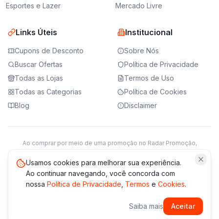
Esportes e Lazer
Mercado Livre
Links Úteis
Institucional
Cupons de Desconto
Sobre Nós
Buscar Ofertas
Política de Privacidade
Todas as Lojas
Termos de Uso
Todas as Categorias
Política de Cookies
Blog
Disclaimer
Ao comprar por meio de uma promoção no Radar Promoção,
podemos receber da loja parceira uma comissão sobre a venda.
Saiba mais
Usamos cookies para melhorar sua experiência.
Ao continuar navegando, você concorda com
nossa
Política de Privacidade
,
Termos
e
Cookies
.
© 2021 -
2026
Radar Promoção. Todos os direitos reservados.
Saiba mais
Aceitar
*Os preços e disponibilidade podem variar. Verifique sempre
no site da loja.