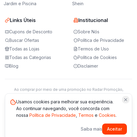
Jardim e Piscina
Shein
Links Úteis
Institucional
Cupons de Desconto
Sobre Nós
Buscar Ofertas
Política de Privacidade
Todas as Lojas
Termos de Uso
Todas as Categorias
Política de Cookies
Blog
Disclaimer
Ao comprar por meio de uma promoção no Radar Promoção,
podemos receber da loja parceira uma comissão sobre a venda.
Saiba mais
Usamos cookies para melhorar sua experiência.
Ao continuar navegando, você concorda com
nossa
Política de Privacidade
,
Termos
e
Cookies
.
© 2021 -
2026
Radar Promoção. Todos os direitos reservados.
Saiba mais
Aceitar
*Os preços e disponibilidade podem variar. Verifique sempre
no site da loja.