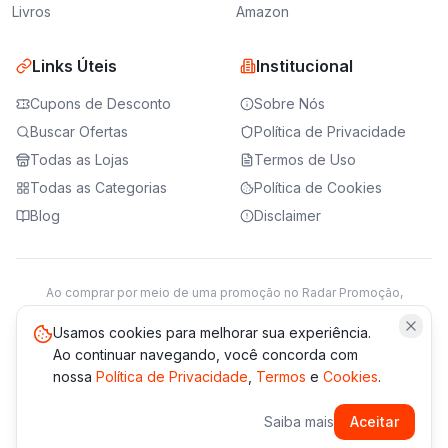
Livros
Amazon
Links Úteis
Institucional
Cupons de Desconto
Sobre Nós
Buscar Ofertas
Política de Privacidade
Todas as Lojas
Termos de Uso
Todas as Categorias
Política de Cookies
Blog
Disclaimer
Ao comprar por meio de uma promoção no Radar Promoção,
podemos receber da loja parceira uma comissão sobre a venda.
Saiba mais
Usamos cookies para melhorar sua experiência.
Ao continuar navegando, você concorda com
nossa
Política de Privacidade
,
Termos
e
Cookies
.
© 2021 -
2026
Radar Promoção. Todos os direitos reservados.
Saiba mais
Aceitar
*Os preços e disponibilidade podem variar. Verifique sempre
no site da loja.