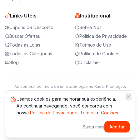
Links Úteis
Institucional
Cupons de Desconto
Sobre Nós
Buscar Ofertas
Política de Privacidade
Todas as Lojas
Termos de Uso
Todas as Categorias
Política de Cookies
Blog
Disclaimer
Ao comprar por meio de uma promoção no Radar Promoção,
podemos receber da loja parceira uma comissão sobre a venda.
Saiba mais
Usamos cookies para melhorar sua experiência.
Ao continuar navegando, você concorda com
nossa
Política de Privacidade
,
Termos
e
Cookies
.
© 2021 -
2026
Radar Promoção. Todos os direitos reservados.
Saiba mais
Aceitar
*Os preços e disponibilidade podem variar. Verifique sempre
no site da loja.