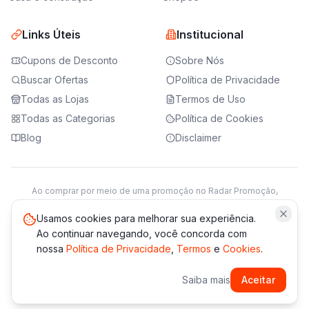
Links Úteis
Institucional
Cupons de Desconto
Sobre Nós
Buscar Ofertas
Política de Privacidade
Todas as Lojas
Termos de Uso
Todas as Categorias
Política de Cookies
Blog
Disclaimer
Ao comprar por meio de uma promoção no Radar Promoção,
podemos receber da loja parceira uma comissão sobre a venda.
Saiba mais
Usamos cookies para melhorar sua experiência.
Ao continuar navegando, você concorda com
nossa
Política de Privacidade
,
Termos
e
Cookies
.
© 2021 -
2026
Radar Promoção. Todos os direitos reservados.
Saiba mais
Aceitar
*Os preços e disponibilidade podem variar. Verifique sempre
no site da loja.