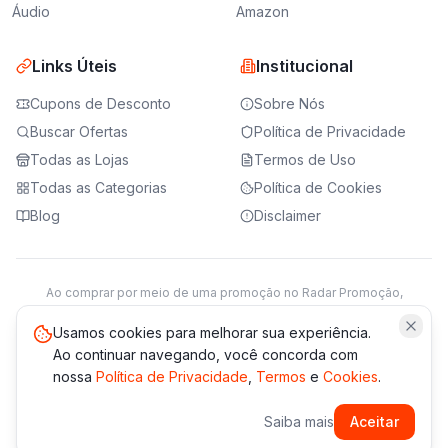
Áudio
Amazon
Links Úteis
Institucional
Cupons de Desconto
Sobre Nós
Buscar Ofertas
Política de Privacidade
Todas as Lojas
Termos de Uso
Todas as Categorias
Política de Cookies
Blog
Disclaimer
Ao comprar por meio de uma promoção no Radar Promoção,
podemos receber da loja parceira uma comissão sobre a venda.
Saiba mais
Usamos cookies para melhorar sua experiência.
Ao continuar navegando, você concorda com
nossa
Política de Privacidade
,
Termos
e
Cookies
.
© 2021 -
2026
Radar Promoção. Todos os direitos reservados.
Saiba mais
Aceitar
*Os preços e disponibilidade podem variar. Verifique sempre
no site da loja.