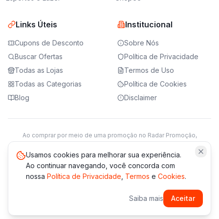
Links Úteis
Institucional
Cupons de Desconto
Sobre Nós
Buscar Ofertas
Política de Privacidade
Todas as Lojas
Termos de Uso
Todas as Categorias
Política de Cookies
Blog
Disclaimer
Ao comprar por meio de uma promoção no Radar Promoção,
podemos receber da loja parceira uma comissão sobre a venda.
Saiba mais
Usamos cookies para melhorar sua experiência.
Ao continuar navegando, você concorda com
nossa
Política de Privacidade
,
Termos
e
Cookies
.
© 2021 -
2026
Radar Promoção. Todos os direitos reservados.
Saiba mais
Aceitar
*Os preços e disponibilidade podem variar. Verifique sempre
no site da loja.