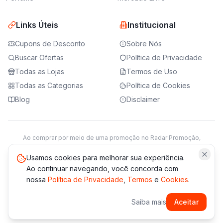
Links Úteis
Institucional
Cupons de Desconto
Sobre Nós
Buscar Ofertas
Política de Privacidade
Todas as Lojas
Termos de Uso
Todas as Categorias
Política de Cookies
Blog
Disclaimer
Ao comprar por meio de uma promoção no Radar Promoção,
podemos receber da loja parceira uma comissão sobre a venda.
Saiba mais
Usamos cookies para melhorar sua experiência.
Ao continuar navegando, você concorda com
nossa
Política de Privacidade
,
Termos
e
Cookies
.
© 2021 -
2026
Radar Promoção. Todos os direitos reservados.
Saiba mais
Aceitar
*Os preços e disponibilidade podem variar. Verifique sempre
no site da loja.