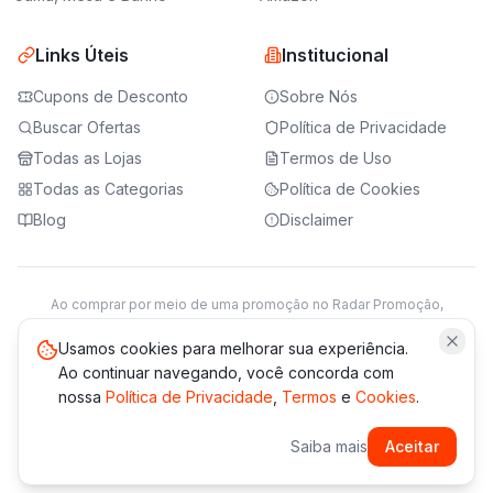
Links Úteis
Institucional
Cupons de Desconto
Sobre Nós
Buscar Ofertas
Política de Privacidade
Todas as Lojas
Termos de Uso
Todas as Categorias
Política de Cookies
Blog
Disclaimer
Ao comprar por meio de uma promoção no Radar Promoção,
podemos receber da loja parceira uma comissão sobre a venda.
Saiba mais
Usamos cookies para melhorar sua experiência.
Ao continuar navegando, você concorda com
nossa
Política de Privacidade
,
Termos
e
Cookies
.
© 2021 -
2026
Radar Promoção. Todos os direitos reservados.
Saiba mais
Aceitar
*Os preços e disponibilidade podem variar. Verifique sempre
no site da loja.