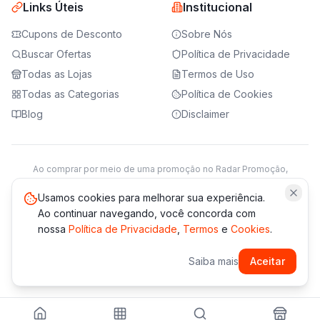
Links Úteis
Institucional
Cupons de Desconto
Sobre Nós
Buscar Ofertas
Política de Privacidade
Todas as Lojas
Termos de Uso
Todas as Categorias
Política de Cookies
Blog
Disclaimer
Ao comprar por meio de uma promoção no Radar Promoção,
podemos receber da loja parceira uma comissão sobre a venda.
Saiba mais
Usamos cookies para melhorar sua experiência.
Ao continuar navegando, você concorda com
nossa
Política de Privacidade
,
Termos
e
Cookies
.
© 2021 -
2026
Radar Promoção. Todos os direitos reservados.
Saiba mais
Aceitar
*Os preços e disponibilidade podem variar. Verifique sempre
no site da loja.
Desenvolvido com amor 💜 pela
Agência Vallades