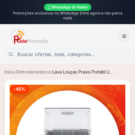
WhatsApp do Radar
Promoções exclusivas no WhatsApp! Entre agora e não perca
nada
Início
/
Eletrodomésticos
/
Lava Louças Praxis Portátil Llpp Semi-automática
-
45
%