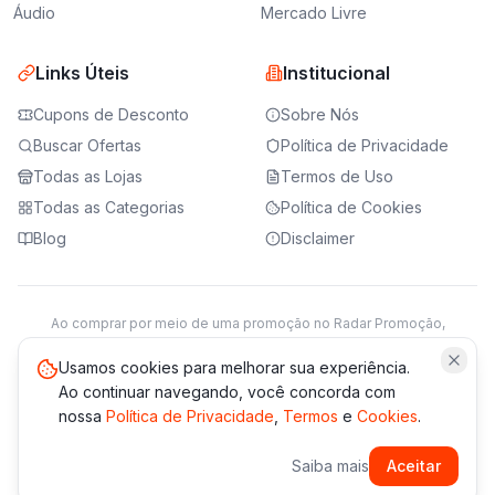
Áudio
Mercado Livre
Links Úteis
Institucional
Cupons de Desconto
Sobre Nós
Buscar Ofertas
Política de Privacidade
Todas as Lojas
Termos de Uso
Todas as Categorias
Política de Cookies
Blog
Disclaimer
Ao comprar por meio de uma promoção no Radar Promoção,
podemos receber da loja parceira uma comissão sobre a venda.
Saiba mais
Usamos cookies para melhorar sua experiência.
Ao continuar navegando, você concorda com
nossa
Política de Privacidade
,
Termos
e
Cookies
.
© 2021 -
2026
Radar Promoção. Todos os direitos reservados.
Saiba mais
Aceitar
*Os preços e disponibilidade podem variar. Verifique sempre
no site da loja.