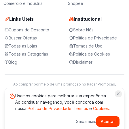
Comércio e Indústria
Shopee
Links Úteis
Institucional
Cupons de Desconto
Sobre Nós
Buscar Ofertas
Política de Privacidade
Todas as Lojas
Termos de Uso
Todas as Categorias
Política de Cookies
Blog
Disclaimer
Ao comprar por meio de uma promoção no Radar Promoção,
podemos receber da loja parceira uma comissão sobre a venda.
Saiba mais
Usamos cookies para melhorar sua experiência.
Ao continuar navegando, você concorda com
nossa
Política de Privacidade
,
Termos
e
Cookies
.
© 2021 -
2026
Radar Promoção. Todos os direitos reservados.
Saiba mais
Aceitar
*Os preços e disponibilidade podem variar. Verifique sempre
no site da loja.