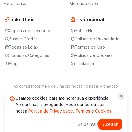
Ferramentas
Mercado Livre
Links Úteis
Institucional
Cupons de Desconto
Sobre Nós
Buscar Ofertas
Política de Privacidade
Todas as Lojas
Termos de Uso
Todas as Categorias
Política de Cookies
Blog
Disclaimer
Ao comprar por meio de uma promoção no Radar Promoção,
podemos receber da loja parceira uma comissão sobre a venda.
Saiba mais
Usamos cookies para melhorar sua experiência.
Ao continuar navegando, você concorda com
nossa
Política de Privacidade
,
Termos
e
Cookies
.
© 2021 -
2026
Radar Promoção. Todos os direitos reservados.
Saiba mais
Aceitar
*Os preços e disponibilidade podem variar. Verifique sempre
no site da loja.