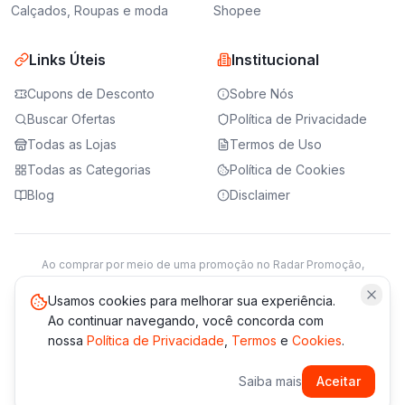
Calçados, Roupas e moda
Shopee
Links Úteis
Institucional
Cupons de Desconto
Sobre Nós
Buscar Ofertas
Política de Privacidade
Todas as Lojas
Termos de Uso
Todas as Categorias
Política de Cookies
Blog
Disclaimer
Ao comprar por meio de uma promoção no Radar Promoção,
podemos receber da loja parceira uma comissão sobre a venda.
Saiba mais
Usamos cookies para melhorar sua experiência.
Ao continuar navegando, você concorda com
nossa
Política de Privacidade
,
Termos
e
Cookies
.
© 2021 -
2026
Radar Promoção. Todos os direitos reservados.
Saiba mais
Aceitar
*Os preços e disponibilidade podem variar. Verifique sempre
no site da loja.