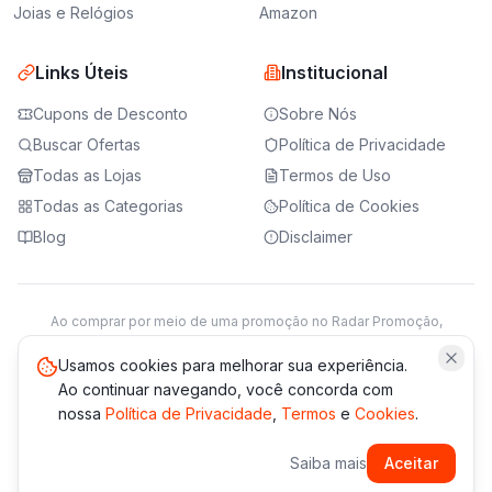
Joias e Relógios
Amazon
Links Úteis
Institucional
Cupons de Desconto
Sobre Nós
Buscar Ofertas
Política de Privacidade
Todas as Lojas
Termos de Uso
Todas as Categorias
Política de Cookies
Blog
Disclaimer
Ao comprar por meio de uma promoção no Radar Promoção,
podemos receber da loja parceira uma comissão sobre a venda.
Saiba mais
Usamos cookies para melhorar sua experiência.
Ao continuar navegando, você concorda com
nossa
Política de Privacidade
,
Termos
e
Cookies
.
© 2021 -
2026
Radar Promoção. Todos os direitos reservados.
Saiba mais
Aceitar
*Os preços e disponibilidade podem variar. Verifique sempre
no site da loja.