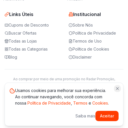
Links Úteis
Institucional
Cupons de Desconto
Sobre Nós
Buscar Ofertas
Política de Privacidade
Todas as Lojas
Termos de Uso
Todas as Categorias
Política de Cookies
Blog
Disclaimer
Ao comprar por meio de uma promoção no Radar Promoção,
podemos receber da loja parceira uma comissão sobre a venda.
Saiba mais
Usamos cookies para melhorar sua experiência.
Ao continuar navegando, você concorda com
nossa
Política de Privacidade
,
Termos
e
Cookies
.
© 2021 -
2026
Radar Promoção. Todos os direitos reservados.
Saiba mais
Aceitar
*Os preços e disponibilidade podem variar. Verifique sempre
no site da loja.