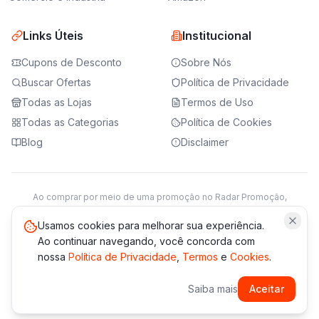
Links Úteis
Institucional
Cupons de Desconto
Sobre Nós
Buscar Ofertas
Política de Privacidade
Todas as Lojas
Termos de Uso
Todas as Categorias
Política de Cookies
Blog
Disclaimer
Ao comprar por meio de uma promoção no Radar Promoção,
podemos receber da loja parceira uma comissão sobre a venda.
Saiba mais
Usamos cookies para melhorar sua experiência.
Ao continuar navegando, você concorda com
nossa
Política de Privacidade
,
Termos
e
Cookies
.
© 2021 -
2026
Radar Promoção. Todos os direitos reservados.
Saiba mais
Aceitar
*Os preços e disponibilidade podem variar. Verifique sempre
no site da loja.