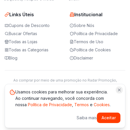
Links Úteis
Institucional
Cupons de Desconto
Sobre Nós
Buscar Ofertas
Política de Privacidade
Todas as Lojas
Termos de Uso
Todas as Categorias
Política de Cookies
Blog
Disclaimer
Ao comprar por meio de uma promoção no Radar Promoção,
podemos receber da loja parceira uma comissão sobre a venda.
Saiba mais
Usamos cookies para melhorar sua experiência.
Ao continuar navegando, você concorda com
nossa
Política de Privacidade
,
Termos
e
Cookies
.
© 2021 -
2026
Radar Promoção. Todos os direitos reservados.
Saiba mais
Aceitar
*Os preços e disponibilidade podem variar. Verifique sempre
no site da loja.