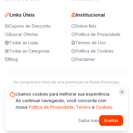
Links Úteis
Institucional
Cupons de Desconto
Sobre Nós
Buscar Ofertas
Política de Privacidade
Todas as Lojas
Termos de Uso
Todas as Categorias
Política de Cookies
Blog
Disclaimer
Ao comprar por meio de uma promoção no Radar Promoção,
podemos receber da loja parceira uma comissão sobre a venda.
Saiba mais
Usamos cookies para melhorar sua experiência.
Ao continuar navegando, você concorda com
nossa
Política de Privacidade
,
Termos
e
Cookies
.
© 2021 -
2026
Radar Promoção. Todos os direitos reservados.
Saiba mais
Aceitar
*Os preços e disponibilidade podem variar. Verifique sempre
no site da loja.