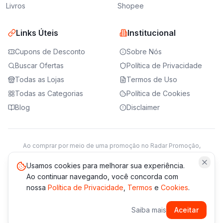
Livros
Shopee
Links Úteis
Institucional
Cupons de Desconto
Sobre Nós
Buscar Ofertas
Política de Privacidade
Todas as Lojas
Termos de Uso
Todas as Categorias
Política de Cookies
Blog
Disclaimer
Ao comprar por meio de uma promoção no Radar Promoção,
podemos receber da loja parceira uma comissão sobre a venda.
Saiba mais
Usamos cookies para melhorar sua experiência.
Ao continuar navegando, você concorda com
nossa
Política de Privacidade
,
Termos
e
Cookies
.
© 2021 -
2026
Radar Promoção. Todos os direitos reservados.
Saiba mais
Aceitar
*Os preços e disponibilidade podem variar. Verifique sempre
no site da loja.