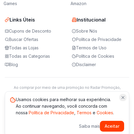
Games
Amazon
Links Úteis
Institucional
Cupons de Desconto
Sobre Nós
Buscar Ofertas
Política de Privacidade
Todas as Lojas
Termos de Uso
Todas as Categorias
Política de Cookies
Blog
Disclaimer
Ao comprar por meio de uma promoção no Radar Promoção,
podemos receber da loja parceira uma comissão sobre a venda.
Saiba mais
Usamos cookies para melhorar sua experiência.
Ao continuar navegando, você concorda com
nossa
Política de Privacidade
,
Termos
e
Cookies
.
© 2021 -
2026
Radar Promoção. Todos os direitos reservados.
Saiba mais
Aceitar
*Os preços e disponibilidade podem variar. Verifique sempre
no site da loja.