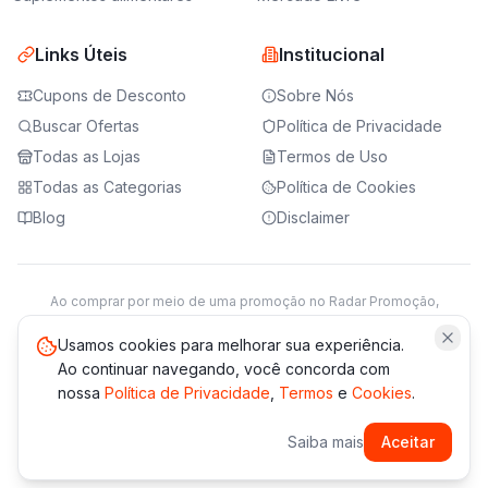
Links Úteis
Institucional
Cupons de Desconto
Sobre Nós
Buscar Ofertas
Política de Privacidade
Todas as Lojas
Termos de Uso
Todas as Categorias
Política de Cookies
Blog
Disclaimer
Ao comprar por meio de uma promoção no Radar Promoção,
podemos receber da loja parceira uma comissão sobre a venda.
Saiba mais
Usamos cookies para melhorar sua experiência.
Ao continuar navegando, você concorda com
nossa
Política de Privacidade
,
Termos
e
Cookies
.
© 2021 -
2026
Radar Promoção. Todos os direitos reservados.
Saiba mais
Aceitar
*Os preços e disponibilidade podem variar. Verifique sempre
no site da loja.