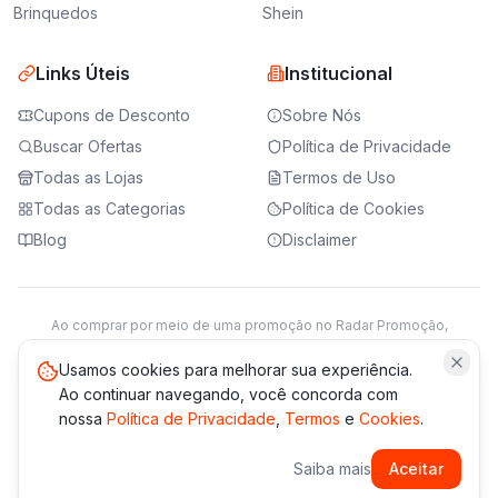
Brinquedos
Shein
Links Úteis
Institucional
Cupons de Desconto
Sobre Nós
Buscar Ofertas
Política de Privacidade
Todas as Lojas
Termos de Uso
Todas as Categorias
Política de Cookies
Blog
Disclaimer
Ao comprar por meio de uma promoção no Radar Promoção,
podemos receber da loja parceira uma comissão sobre a venda.
Saiba mais
Usamos cookies para melhorar sua experiência.
Ao continuar navegando, você concorda com
nossa
Política de Privacidade
,
Termos
e
Cookies
.
© 2021 -
2026
Radar Promoção. Todos os direitos reservados.
Saiba mais
Aceitar
*Os preços e disponibilidade podem variar. Verifique sempre
no site da loja.