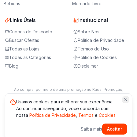
Bebidas
Mercado Livre
Links Úteis
Institucional
Cupons de Desconto
Sobre Nós
Buscar Ofertas
Política de Privacidade
Todas as Lojas
Termos de Uso
Todas as Categorias
Política de Cookies
Blog
Disclaimer
Ao comprar por meio de uma promoção no Radar Promoção,
podemos receber da loja parceira uma comissão sobre a venda.
Saiba mais
Usamos cookies para melhorar sua experiência.
Ao continuar navegando, você concorda com
nossa
Política de Privacidade
,
Termos
e
Cookies
.
© 2021 -
2026
Radar Promoção. Todos os direitos reservados.
Saiba mais
Aceitar
*Os preços e disponibilidade podem variar. Verifique sempre
no site da loja.