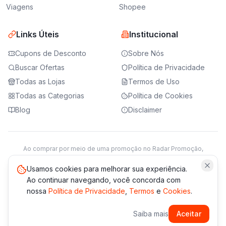
Viagens
Shopee
Links Úteis
Institucional
Cupons de Desconto
Sobre Nós
Buscar Ofertas
Política de Privacidade
Todas as Lojas
Termos de Uso
Todas as Categorias
Política de Cookies
Blog
Disclaimer
Ao comprar por meio de uma promoção no Radar Promoção,
podemos receber da loja parceira uma comissão sobre a venda.
Saiba mais
Usamos cookies para melhorar sua experiência.
Ao continuar navegando, você concorda com
nossa
Política de Privacidade
,
Termos
e
Cookies
.
© 2021 -
2026
Radar Promoção. Todos os direitos reservados.
Saiba mais
Aceitar
*Os preços e disponibilidade podem variar. Verifique sempre