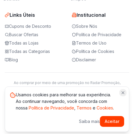
Links Úteis
Institucional
Cupons de Desconto
Sobre Nós
Buscar Ofertas
Política de Privacidade
Todas as Lojas
Termos de Uso
Todas as Categorias
Política de Cookies
Blog
Disclaimer
Ao comprar por meio de uma promoção no Radar Promoção,
podemos receber da loja parceira uma comissão sobre a venda.
Saiba mais
Usamos cookies para melhorar sua experiência.
Ao continuar navegando, você concorda com
nossa
Política de Privacidade
,
Termos
e
Cookies
.
© 2021 -
2026
Radar Promoção. Todos os direitos reservados.
Saiba mais
Aceitar
*Os preços e disponibilidade podem variar. Verifique sempre
no site da loja.