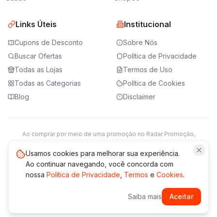
Links Úteis
Institucional
Cupons de Desconto
Sobre Nós
Buscar Ofertas
Política de Privacidade
Todas as Lojas
Termos de Uso
Todas as Categorias
Política de Cookies
Blog
Disclaimer
Ao comprar por meio de uma promoção no Radar Promoção,
podemos receber da loja parceira uma comissão sobre a venda.
Saiba mais
Usamos cookies para melhorar sua experiência.
Ao continuar navegando, você concorda com
nossa
Política de Privacidade
,
Termos
e
Cookies
.
© 2021 -
2026
Radar Promoção. Todos os direitos reservados.
Saiba mais
Aceitar
*Os preços e disponibilidade podem variar. Verifique sempre
no site da loja.