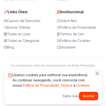
Links Úteis
Institucional
Cupons de Desconto
Sobre Nós
Buscar Ofertas
Política de Privacidade
Todas as Lojas
Termos de Uso
Todas as Categorias
Política de Cookies
Blog
Disclaimer
Ao comprar por meio de uma promoção no Radar Promoção,
podemos receber da loja parceira uma comissão sobre a venda.
Saiba mais
Usamos cookies para melhorar sua experiência.
Ao continuar navegando, você concorda com
nossa
Política de Privacidade
,
Termos
e
Cookies
.
© 2021 -
2026
Radar Promoção. Todos os direitos reservados.
Saiba mais
Aceitar
*Os preços e disponibilidade podem variar. Verifique sempre
no site da loja.