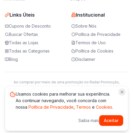
Links Úteis
Institucional
Cupons de Desconto
Sobre Nós
Buscar Ofertas
Política de Privacidade
Todas as Lojas
Termos de Uso
Todas as Categorias
Política de Cookies
Blog
Disclaimer
Ao comprar por meio de uma promoção no Radar Promoção,
podemos receber da loja parceira uma comissão sobre a venda.
Saiba mais
Usamos cookies para melhorar sua experiência.
Ao continuar navegando, você concorda com
nossa
Política de Privacidade
,
Termos
e
Cookies
.
© 2021 -
2026
Radar Promoção. Todos os direitos reservados.
Saiba mais
Aceitar
*Os preços e disponibilidade podem variar. Verifique sempre
no site da loja.