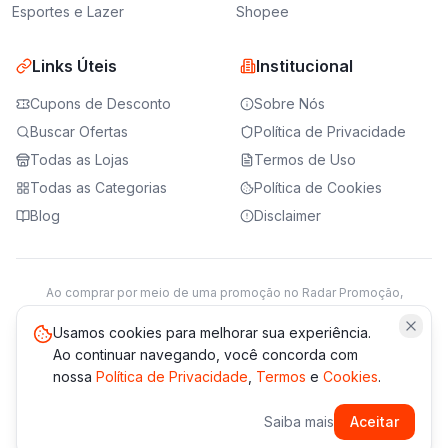
Esportes e Lazer
Shopee
Links Úteis
Institucional
Cupons de Desconto
Sobre Nós
Buscar Ofertas
Política de Privacidade
Todas as Lojas
Termos de Uso
Todas as Categorias
Política de Cookies
Blog
Disclaimer
Ao comprar por meio de uma promoção no Radar Promoção,
podemos receber da loja parceira uma comissão sobre a venda.
Saiba mais
Usamos cookies para melhorar sua experiência.
Ao continuar navegando, você concorda com
nossa
Política de Privacidade
,
Termos
e
Cookies
.
© 2021 -
2026
Radar Promoção. Todos os direitos reservados.
Saiba mais
Aceitar
*Os preços e disponibilidade podem variar. Verifique sempre
no site da loja.