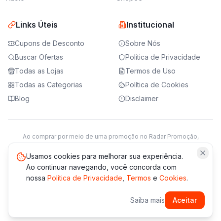
Links Úteis
Institucional
Cupons de Desconto
Sobre Nós
Buscar Ofertas
Política de Privacidade
Todas as Lojas
Termos de Uso
Todas as Categorias
Política de Cookies
Blog
Disclaimer
Ao comprar por meio de uma promoção no Radar Promoção,
podemos receber da loja parceira uma comissão sobre a venda.
Saiba mais
Usamos cookies para melhorar sua experiência.
Ao continuar navegando, você concorda com
nossa
Política de Privacidade
,
Termos
e
Cookies
.
© 2021 -
2026
Radar Promoção. Todos os direitos reservados.
Saiba mais
Aceitar
*Os preços e disponibilidade podem variar. Verifique sempre
no site da loja.